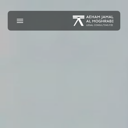
Ski
t
mai
Menu
conten